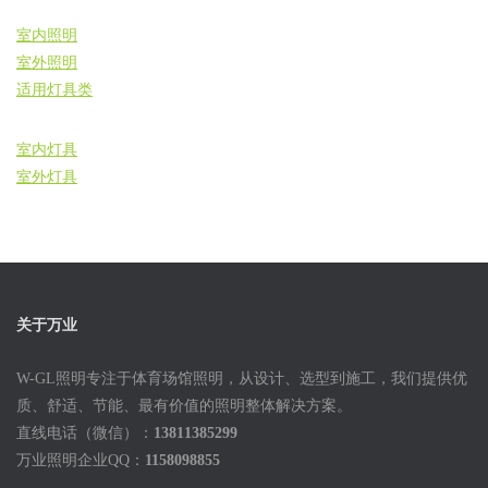
室内照明
室外照明
适用灯具类
室内灯具
室外灯具
关于万业
W-GL照明专注于体育场馆照明，从设计、选型到施工，我们提供优
质、舒适、节能、最有价值的照明整体解决方案。
直线电话（微信）：
13811385299
万业照明企业QQ：
1158098855