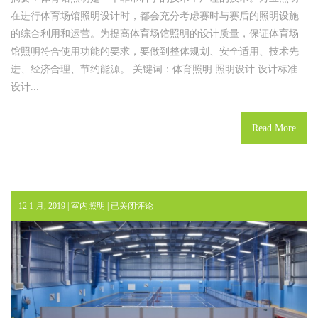
在进行体育场馆照明设计时，都会充分考虑赛时与赛后的照明设施
的综合利用和运营。为提高体育场馆照明的设计质量，保证体育场
馆照明符合使用功能的要求，要做到整体规划、安全适用、技术先
进、经济合理、节约能源。 关键词：体育照明 照明设计 设计标准
设计...
Read More
羽
12 1 月, 2019 |
室内照明
|
已关闭评论
毛
球
场
照
明
应
该