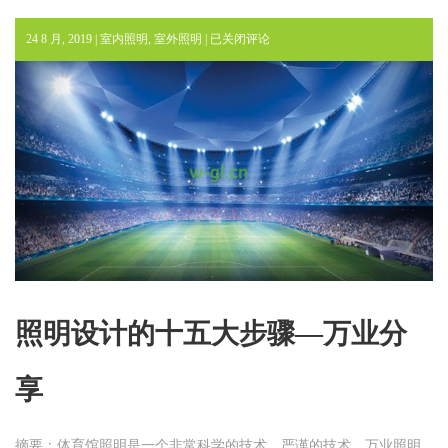
照
24 8 月, 2019 |
室内照明
,
室外照明
|
已关闭评论
明
设
计
的
十
五
大
步
骤
—
万
业
分
照明设计的十五大步骤—万业分
享
享
摘要：体育馆照明是一个非常科学的技术，严谨的技术。万业照明