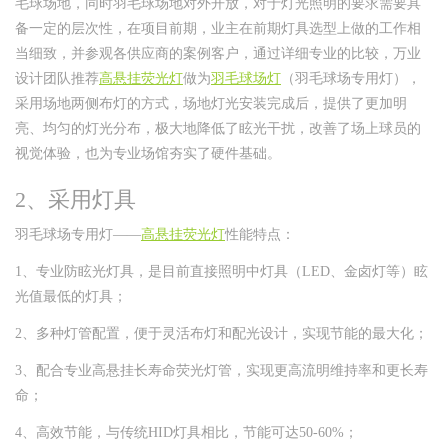
毛球场地，同时羽毛球场地对外开放，对于灯光照明的要求需要具
备一定的层次性，在项目前期，
业主在前期灯具选型上做的工作相
当细致，并参观各供应商的案例客户，通过详细专业的比较，
万业
设计团队推荐
高悬挂荧光灯
做为
羽毛球场灯
（羽毛球场专用灯）
，
采用场地两侧布灯的方式，场地灯光安装完成后，
提供了更加明
亮、均匀的灯光分布，极大地降低了眩光干扰，改善了场上球员的
视觉体验，也为专业场馆夯实了硬件基础。
2、采用灯具
羽毛球场专用灯——
高悬挂荧光灯
性能特点：
1、专业防眩光灯具，是目前直接照明中灯具（LED、金卤灯等）眩
光值最低的灯具；
2、多种灯管配置，便于灵活布灯和配光设计，实现节能的最大化；
3、配合专业高悬挂长寿命荧光灯管，实现更高流明维持率和更长寿
命；
4、高效节能，与传统HID灯具相比，节能可达50-60%；