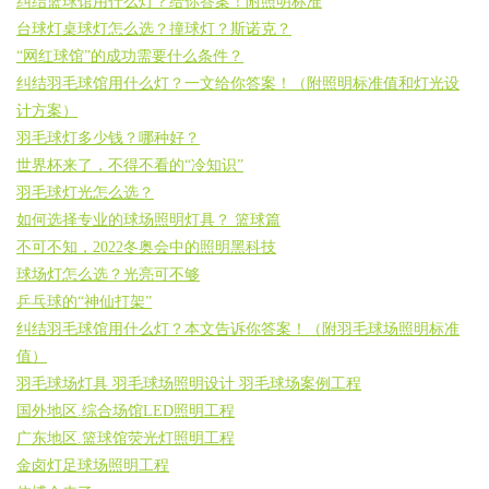
纠结篮球馆用什么灯？给你答案！附照明标准
台球灯桌球灯怎么选？撞球灯？斯诺克？
“网红球馆”的成功需要什么条件？
纠结羽毛球馆用什么灯？一文给你答案！（附照明标准值和灯光设
计方案）
羽毛球灯多少钱？哪种好？
世界杯来了，不得不看的“冷知识”
羽毛球灯光怎么选？
如何选择专业的球场照明灯具？ 篮球篇
不可不知，2022冬奥会中的照明黑科技
球场灯怎么选？光亮可不够
乒乓球的“神仙打架”
纠结羽毛球馆用什么灯？本文告诉你答案！（附羽毛球场照明标准
值）
羽毛球场灯具 羽毛球场照明设计 羽毛球场案例工程
国外地区.综合场馆LED照明工程
广东地区.篮球馆荧光灯照明工程
金卤灯足球场照明工程