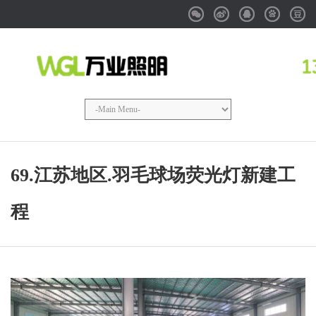
Weixin
Weibo
QQ
Baidu
Douba
69.江苏地区.羽毛球场荧光灯新建工
程