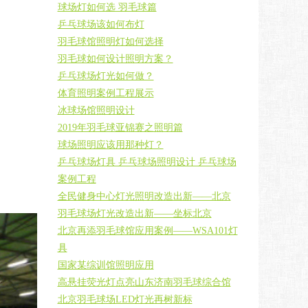
球场灯如何选 羽毛球篇
乒乓球场该如何布灯
羽毛球馆照明灯如何选择
羽毛球如何设计照明方案？
乒乓球场灯光如何做？
体育照明案例工程展示
冰球场馆照明设计
2019年羽毛球亚锦赛之照明篇
球场照明应该用那种灯？
乒乓球场灯具 乒乓球场照明设计 乒乓球场
案例工程
全民健身中心灯光照明改造出新——北京
羽毛球场灯光改造出新——坐标北京
北京再添羽毛球馆应用案例——WSA101灯
具
国家某综训馆照明应用
高悬挂荧光灯点亮山东济南羽毛球综合馆
北京羽毛球场LED灯光再树新标