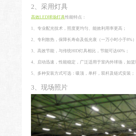
2、采用灯具
高效LED球场灯具
性能特点：
1、专业配光技术，照度更均匀、能效利用率更高；
2、专利散热，保障长寿命及低光衰（一万小时小于8%
3、高效节能，与传统HID灯具相比，节能可达60%；
4、启动迅速，性能稳定，广泛适用于室内外球场，如篮
5、多种安装方式可选：吸顶，单杆，双杆及链式安装；
3、现场照片