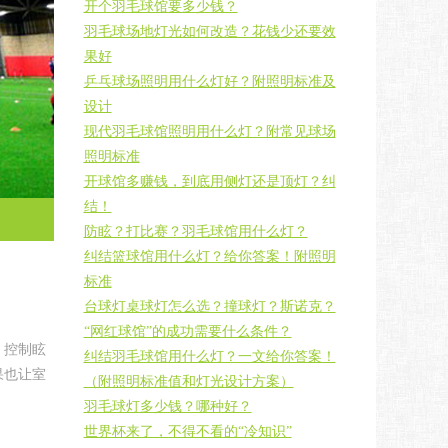
开个羽毛球馆要多少钱？
羽毛球场地灯光如何改造？花钱少还要效
果好
乒乓球场照明用什么灯好？附照明标准及
设计
现代羽毛球馆照明用什么灯？附常见球场
照明标准
开球馆多赚钱，到底用侧灯还是顶灯？纠
结！
防眩？打比赛？羽毛球馆用什么灯？
纠结篮球馆用什么灯？给你答案！附照明
标准
台球灯桌球灯怎么选？撞球灯？斯诺克？
“网红球馆”的成功需要什么条件？
、控制眩
纠结羽毛球馆用什么灯？一文给你答案！
果也让室
（附照明标准值和灯光设计方案）
羽毛球灯多少钱？哪种好？
世界杯来了，不得不看的“冷知识”