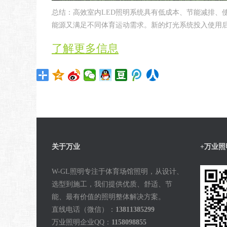
总结：高效室内LED照明系统具有低成本、节能减排、
能源又满足不同体育运动需求。新的灯光系统投入使用
了解更多信息
关于万业
+万业照
W-GL照明专注于体育场馆照明，从设计、
选型到施工，我们提供优质、舒适、节
能、最有价值的照明整体解决方案。
直线电话（微信）：
13811385299
万业照明企业QQ：
1158098855