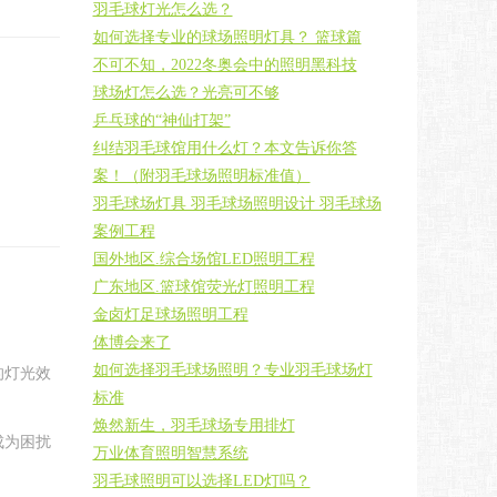
羽毛球灯光怎么选？
如何选择专业的球场照明灯具？ 篮球篇
不可不知，2022冬奥会中的照明黑科技
球场灯怎么选？光亮可不够
乒乓球的“神仙打架”
纠结羽毛球馆用什么灯？本文告诉你答
案！（附羽毛球场照明标准值）
羽毛球场灯具 羽毛球场照明设计 羽毛球场
案例工程
国外地区.综合场馆LED照明工程
广东地区.篮球馆荧光灯照明工程
金卤灯足球场照明工程
体博会来了
如何选择羽毛球场照明？专业羽毛球场灯
的灯光效
标准
焕然新生，羽毛球场专用排灯
成为困扰
万业体育照明智慧系统
羽毛球照明可以选择LED灯吗？