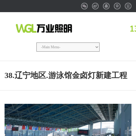
Weixin
Weibo
QQ
Baidu
Douba
38.辽宁地区.游泳馆金卤灯新建工程