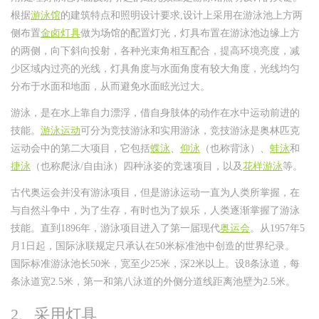
根据
游泳馆
的建筑特点和照明设计要求,设计上采用在游泳池上方两
侧布置
金卤灯具
做为场馆的配置灯光，灯具布置在游泳池边缘上方
的两侧，向下斜向投射，各种光束角相互配合，提高环境亮度，减
少区域内过亮的光线，灯具角度与水面角度有较大角度，光线均匀
分布于水面和地面，从而避免水面眩光过大。
游泳，是在水上靠自力漂浮，借自身肢体的动作在水中运动前进的
技能。
游泳运动
可分为竞技游泳和实用游泳，竞技游泳是奥林匹克
运动会中的第二大项目，它包括
蝶泳
、
仰泳
（也称背泳）、
蛙泳
和
捷泳
（也称爬泳/自由泳）四种泳姿的竞速项目，以及
花样游泳
等。
古代奥运会并没有游泳项目，但是游泳运动一直为人类所掌握，在
与自然斗争中，为了生存，有时也为了娱乐，人类逐渐掌握了游泳
技能。直到1896年，游泳项目进入了第一届现代
奥运会
。从1957年5
月1日起，国际泳联规定只承认在50米标准池中创造的世界纪录。
国际标准游泳池长50米，宽至少25米，深2米以上。设8条泳道，每
条泳道宽2.5米，第一和第八泳道的外侧分道线距离池壁为2.5米。
2、采用灯具