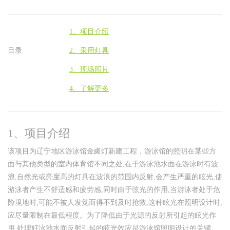
1、项目介绍
目录
2、采用灯具
3、现场照片
4、了解更多
1、项目介绍
该项目为辽宁地区游泳馆金鹵灯新建工程，游泳馆的照明在某些方
面与其他类型的室内体育馆不同之处,在于游泳池水面在游泳时有波
浪,自然光或亮度高的灯具在波浪的范围内反射,会产生严重的眩光,使
游泳者产生不舒适感和疲劳感,同时由于弦光的作用,当游泳者处于危
险境地时,可能不被人发觉而得不到及时抢救,这种眩光在照明设计时,
应尽量限制在最低程度。为了降低由于光源的反射所引起的眩光作
用,处理好泳池水面反射引起的眩光效应是游泳馆照明设计的关键。