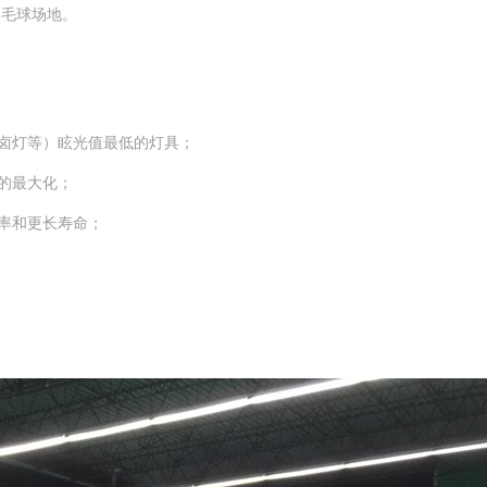
羽毛球场地。
金卤灯等）眩光值最低的灯具；
的最大化；
率和更长寿命；