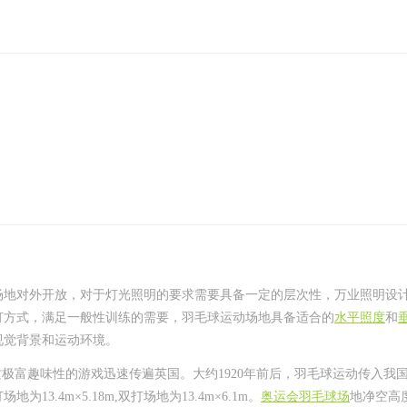
场地对外开放，对于灯光照明的要求需要具备一定的层次性，万业照明设
灯方式，满足一般性训练的需要，羽毛球运动场地具备适合的
水平照度
和
视觉背景和运动环境。
这极富趣味性的游戏迅速传遍英国。大约1920年前后，羽毛球运动传入我
.4m×5.18m,双打场地为13.4m×6.1m。
奥运会羽毛球场
地净空高