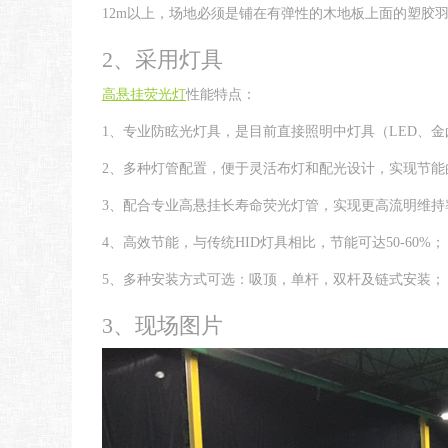
12m以上，场地必须是铺在有弹性的木地板上面的塑胶
2、采用灯具
高悬挂荧光灯
性能特点：
1、专业防眩光灯具，是目前直接照明中灯具（LED、
2、多种灯管配置，便于灵活布灯和配光设计，实现节能
3、配合专业高悬挂长寿命荧光灯管，实现更高流明维持
4、高效节能，与传统HID灯具相比，节能可达50-60%；
5、多种安装方式可选：吸顶，单杆，双杆及链式安装；
3、现场图片