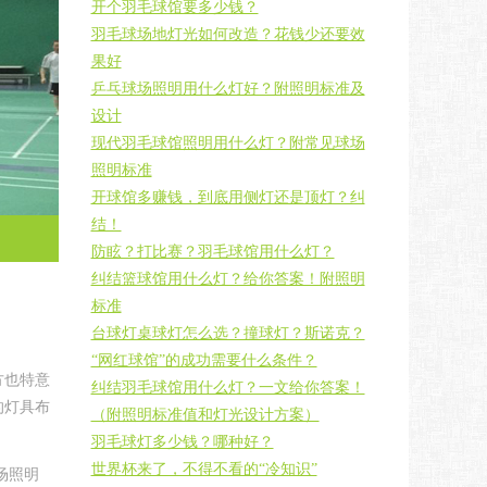
开个羽毛球馆要多少钱？
羽毛球场地灯光如何改造？花钱少还要效
果好
乒乓球场照明用什么灯好？附照明标准及
设计
现代羽毛球馆照明用什么灯？附常见球场
照明标准
开球馆多赚钱，到底用侧灯还是顶灯？纠
结！
防眩？打比赛？羽毛球馆用什么灯？
纠结篮球馆用什么灯？给你答案！附照明
标准
台球灯桌球灯怎么选？撞球灯？斯诺克？
“网红球馆”的成功需要什么条件？
方也特意
纠结羽毛球馆用什么灯？一文给你答案！
的灯具布
（附照明标准值和灯光设计方案）
羽毛球灯多少钱？哪种好？
世界杯来了，不得不看的“冷知识”
场照明