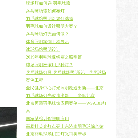
球场灯如何选 羽毛球篇
乒乓球场该如何布灯
羽毛球馆照明灯如何选择
羽毛球如何设计照明方案？
乒乓球场灯光如何做？
体育照明案例工程展示
冰球场馆照明设计
2019年羽毛球亚锦赛之照明篇
球场照明应该用那种灯？
乒乓球场灯具 乒乓球场照明设计 乒乓球场
案例工程
全民健身中心灯光照明改造出新——北京
羽毛球场灯光改造出新——坐标北京
北京再添羽毛球馆应用案例——WSA101灯
具
国家某综训馆照明应用
高悬挂荧光灯点亮山东济南羽毛球综合馆
北京羽毛球场LED灯光再树新标