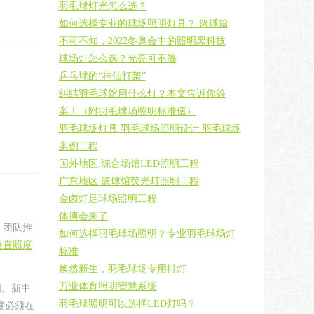
羽毛球灯光怎么选？
如何选择专业的球场照明灯具？ 篮球篇
不可不知，2022冬奥会中的照明黑科技
球场灯怎么选？光亮可不够
乒乓球的“神仙打架”
纠结羽毛球馆用什么灯？本文告诉你答
案！（附羽毛球场照明标准值）
羽毛球场灯具 羽毛球场照明设计 羽毛球场
案例工程
国外地区.综合场馆LED照明工程
广东地区.篮球馆荧光灯照明工程
金卤灯足球场照明工程
体博会来了
计团队推
如何选择羽毛球场照明？专业羽毛球场灯
垂直照度
标准
焕然新生，羽毛球场专用排灯
万业体育照明智慧系统
国。新中
羽毛球照明可以选择LED灯吗？
度必须在