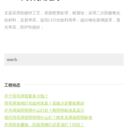
灯
支架采用热镀锌工艺，表面喷塑处理，耐腐蚀；采用二次阳极氧化
铝材料，反射率高，提高LED光效利用率；超白钢化玻璃面罩，透
光率高，防护性能好；
工程动态
开个羽毛球馆要多少钱？
羽毛球场地灯光如何改造？花钱少还要效果好
乒乓球场照明用什么灯好？附照明标准及设计
现代羽毛球馆照明用什么灯？附常见球场照明标准
开球馆多赚钱，到底用侧灯还是顶灯？纠结！