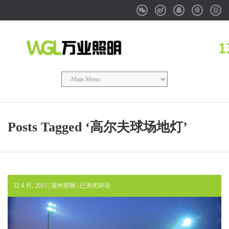
Weixin
Weibo
QQ
Baidu
Douba
Posts Tagged ‘高尔夫球场地灯’
高
22 4 月, 2015 |
室外照明
|
已关闭评论
尔
夫
球
场