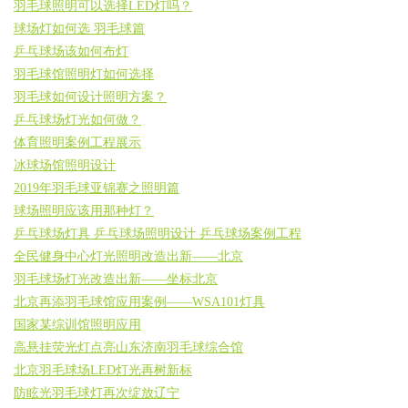
羽毛球照明可以选择LED灯吗？
球场灯如何选 羽毛球篇
乒乓球场该如何布灯
羽毛球馆照明灯如何选择
羽毛球如何设计照明方案？
乒乓球场灯光如何做？
体育照明案例工程展示
冰球场馆照明设计
2019年羽毛球亚锦赛之照明篇
球场照明应该用那种灯？
乒乓球场灯具 乒乓球场照明设计 乒乓球场案例工程
全民健身中心灯光照明改造出新——北京
羽毛球场灯光改造出新——坐标北京
北京再添羽毛球馆应用案例——WSA101灯具
国家某综训馆照明应用
高悬挂荧光灯点亮山东济南羽毛球综合馆
北京羽毛球场LED灯光再树新标
防眩光羽毛球灯再次绽放辽宁