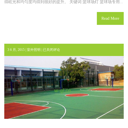
得眩光和均匀度均得到很好的提升。 关键词:篮球场灯 篮球场专用...
Read More
室
3 6 月, 2015 |
室外照明
|
已关闭评论
外
篮
球
场
照
明.
室
外
照
明