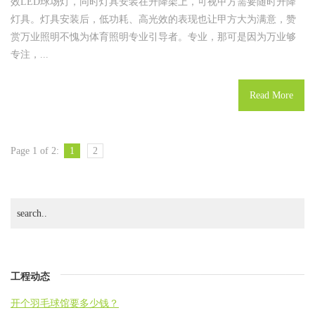
效LED球场灯，同时灯具安装在升降架上，可视甲方需要随时升降
灯具。灯具安装后，低功耗、高光效的表现也让甲方大为满意，赞
赏万业照明不愧为体育照明专业引导者。专业，那可是因为万业够
专注，...
Read More
Page 1 of 2:
1
2
工程动态
开个羽毛球馆要多少钱？