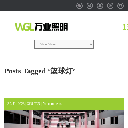
Weixin
Weibo
QQ
Baidu
Douba
Posts Tagged ‘篮球灯’
3 3 月, 2023 |
新建工程
|
No comments