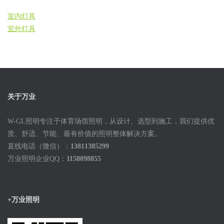
室内灯具
室外灯具
关于万业
W-GL照明专注于体育场馆照明，从设计、选型到施工，我们提供优
质、舒适、节能、最有价值的照明整体解决方案。
直线电话（微信）：
13811385299
万业照明企业QQ：
1158098855
+万业照明