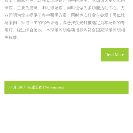
摘要：高悬挂荧光灯在篮球场馆照明中的应用。本场馆为多功能用
球馆，主要为篮球、羽毛球场馆，同时也做为多功能活动中心。万
业照明为业主提供了多种照明方案，同时也安排业主参观了类似球
场案例，经过业主的综合评选，高悬挂荧光灯被选定为本场馆的专
用灯。经过综合验收，本球场照明各项指标均符合国家球场照明相
关标准。 ...
Read More
8 7 月, 2014 |
新建工程
|
No comments