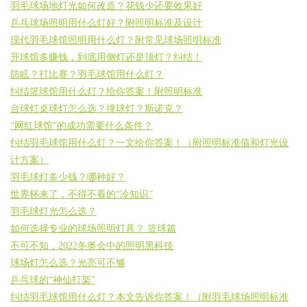
羽毛球场地灯光如何改造？花钱少还要效果好
乒乓球场照明用什么灯好？附照明标准及设计
现代羽毛球馆照明用什么灯？附常见球场照明标准
开球馆多赚钱，到底用侧灯还是顶灯？纠结！
防眩？打比赛？羽毛球馆用什么灯？
纠结篮球馆用什么灯？给你答案！附照明标准
台球灯桌球灯怎么选？撞球灯？斯诺克？
“网红球馆”的成功需要什么条件？
纠结羽毛球馆用什么灯？一文给你答案！（附照明标准值和灯光设
计方案）
羽毛球灯多少钱？哪种好？
世界杯来了，不得不看的“冷知识”
羽毛球灯光怎么选？
如何选择专业的球场照明灯具？ 篮球篇
不可不知，2022冬奥会中的照明黑科技
球场灯怎么选？光亮可不够
乒乓球的“神仙打架”
纠结羽毛球馆用什么灯？本文告诉你答案！（附羽毛球场照明标准