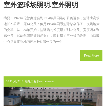
室外篮球场照明.室外照明
摘要：1948年伦敦奥运会到1984年美国洛杉矶奥运会，篮球比赛场
地长26公尺、宽14公尺；但是1984年国际篮球总会作了一次场地大
的变革，从1984年开始，篮球场的长度增加到28公尺、宽度增加到
15公尺（1984年国际篮球规则），同时增加三分线的设定，由篮圈
中心点重直到地面画出长6.25公尺的一个...
Read More
20 12 月, 2014 |
新建工程
|
No comments