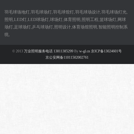
羽毛球场地灯,羽毛球场灯,羽毛球馆灯,羽毛球场设计,羽毛球场灯光,
照明,LED灯,LED球场灯,球场灯,体育照明,照明工程,篮球场灯,网球
场灯,足球场灯,乒乓球场灯,照明设计,体育场馆照明,智能照明控制系
统,
© 2013
万业照明服务电话 13811385299
By
w-gl.cn 京ICP备13024601号
京公安网备11011502002761