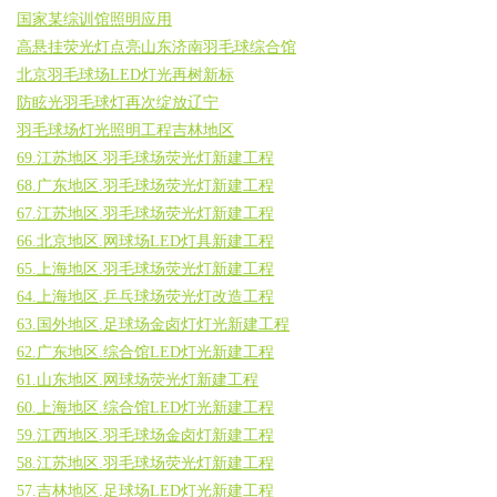
国家某综训馆照明应用
高悬挂荧光灯点亮山东济南羽毛球综合馆
北京羽毛球场LED灯光再树新标
防眩光羽毛球灯再次绽放辽宁
羽毛球场灯光照明工程吉林地区
69.江苏地区.羽毛球场荧光灯新建工程
68.广东地区.羽毛球场荧光灯新建工程
67.江苏地区.羽毛球场荧光灯新建工程
66.北京地区.网球场LED灯具新建工程
65.上海地区.羽毛球场荧光灯新建工程
64.上海地区.乒乓球场荧光灯改造工程
63.国外地区.足球场金卤灯灯光新建工程
62.广东地区.综合馆LED灯光新建工程
61.山东地区.网球场荧光灯新建工程
60.上海地区.综合馆LED灯光新建工程
59.江西地区.羽毛球场金卤灯新建工程
58.江苏地区.羽毛球场荧光灯新建工程
57.吉林地区.足球场LED灯光新建工程