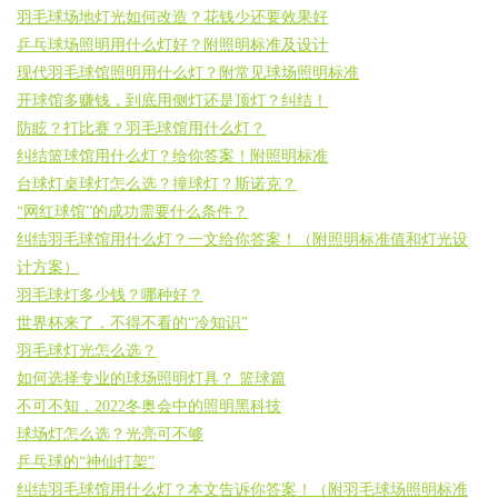
羽毛球场地灯光如何改造？花钱少还要效果好
乒乓球场照明用什么灯好？附照明标准及设计
现代羽毛球馆照明用什么灯？附常见球场照明标准
开球馆多赚钱，到底用侧灯还是顶灯？纠结！
防眩？打比赛？羽毛球馆用什么灯？
纠结篮球馆用什么灯？给你答案！附照明标准
台球灯桌球灯怎么选？撞球灯？斯诺克？
“网红球馆”的成功需要什么条件？
纠结羽毛球馆用什么灯？一文给你答案！（附照明标准值和灯光设
计方案）
羽毛球灯多少钱？哪种好？
世界杯来了，不得不看的“冷知识”
羽毛球灯光怎么选？
如何选择专业的球场照明灯具？ 篮球篇
不可不知，2022冬奥会中的照明黑科技
球场灯怎么选？光亮可不够
乒乓球的“神仙打架”
纠结羽毛球馆用什么灯？本文告诉你答案！（附羽毛球场照明标准