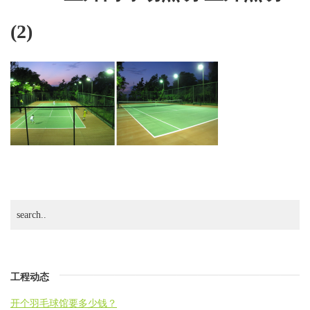
场
(2)
照
明.
室
外
照
明
(2)
工程动态
开个羽毛球馆要多少钱？