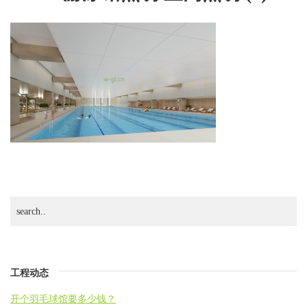
明.
室
内
照
明
(1)
工程动态
开个羽毛球馆要多少钱？