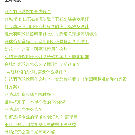
工程动态
开个羽毛球馆要多少钱？
羽毛球场地灯光如何改造？花钱少还要效果好
乒乓球场照明用什么灯好？附照明标准及设计
现代羽毛球馆照明用什么灯？附常见球场照明标准
开球馆多赚钱，到底用侧灯还是顶灯？纠结！
防眩？打比赛？羽毛球馆用什么灯？
纠结篮球馆用什么灯？给你答案！附照明标准
台球灯桌球灯怎么选？撞球灯？斯诺克？
“网红球馆”的成功需要什么条件？
纠结羽毛球馆用什么灯？一文给你答案！（附照明标准值和灯光设
计方案）
羽毛球灯多少钱？哪种好？
世界杯来了，不得不看的“冷知识”
羽毛球灯光怎么选？
如何选择专业的球场照明灯具？ 篮球篇
不可不知，2022冬奥会中的照明黑科技
球场灯怎么选？光亮可不够