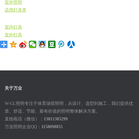
室外照明
适用灯具类
室内灯具
室外灯具
关于万业
W-GL照明专注于体育场馆照明，从设计、选型到施工，我们提供优
质、舒适、节能、最有价值的照明整体解决方案。
直线电话（微信）：
13811385299
万业照明企业QQ：
1158098855