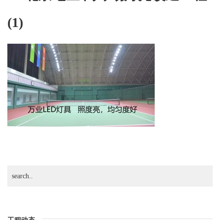
网
(1)
球
场
灯
光
改
造
工
程
(1)