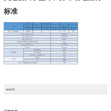
篮
标准
球、
排
球
场
地
照
明
标
准