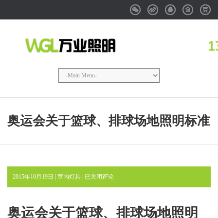
Weixin
Weibo
QQ
Baidu
Douba
奥运会关于篮球、排球场地照明标准
奥
2015年10月19日 |
室内灯具
|
已关闭评论
运
会
关
奥运会关于篮球、排球场地照明
于