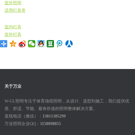
室外照明
适用灯具类
室内灯具
室外灯具
关于万业
W-GL照明专注于体育场馆照明，从设计、选型到施工，我们提供优
质、舒适、节能、最有价值的照明整体解决方案。
直线电话（微信）：
13811385299
万业照明企业QQ：
1158098855