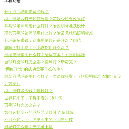
工程动态
开个羽毛球馆要多少钱？
羽毛球场地灯光如何改造？花钱少还要效果好
乒乓球场照明用什么灯好？附照明标准及设计
现代羽毛球馆照明用什么灯？附常见球场照明标准
开球馆多赚钱，到底用侧灯还是顶灯？纠结！
防眩？打比赛？羽毛球馆用什么灯？
纠结篮球馆用什么灯？给你答案！附照明标准
台球灯桌球灯怎么选？撞球灯？斯诺克？
“网红球馆”的成功需要什么条件？
纠结羽毛球馆用什么灯？一文给你答案！（附照明标准值和灯光设
计方案）
羽毛球灯多少钱？哪种好？
世界杯来了，不得不看的“冷知识”
羽毛球灯光怎么选？
如何选择专业的球场照明灯具？ 篮球篇
不可不知，2022冬奥会中的照明黑科技
球场灯怎么选？光亮可不够