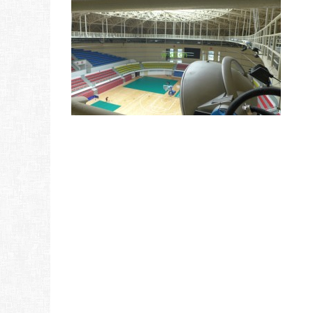
卤
灯
综
合
馆
(1)