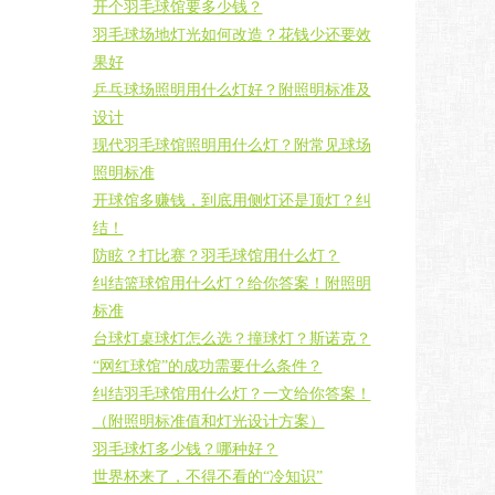
开个羽毛球馆要多少钱？
羽毛球场地灯光如何改造？花钱少还要效
果好
乒乓球场照明用什么灯好？附照明标准及
设计
现代羽毛球馆照明用什么灯？附常见球场
照明标准
开球馆多赚钱，到底用侧灯还是顶灯？纠
结！
防眩？打比赛？羽毛球馆用什么灯？
纠结篮球馆用什么灯？给你答案！附照明
标准
台球灯桌球灯怎么选？撞球灯？斯诺克？
“网红球馆”的成功需要什么条件？
纠结羽毛球馆用什么灯？一文给你答案！
（附照明标准值和灯光设计方案）
羽毛球灯多少钱？哪种好？
世界杯来了，不得不看的“冷知识”