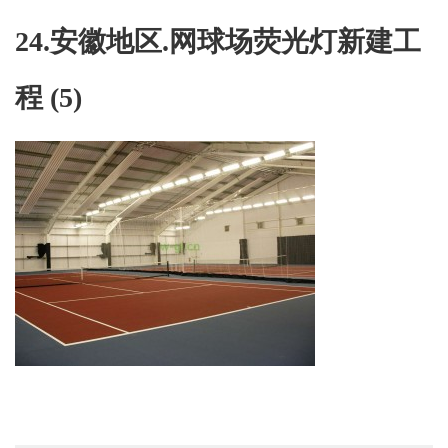
徽
地
24.安徽地区.网球场荧光灯新建工
区.
网
程 (5)
球
场
荧
光
灯
新
建
工
程
(5)