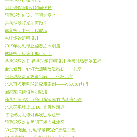
乒乓球场该如何布灯
羽毛球馆照明灯如何选择
羽毛球如何设计照明方案？
乒乓球场灯光如何做？
体育照明案例工程展示
冰球场馆照明设计
2019年羽毛球亚锦赛之照明篇
球场照明应该用那种灯？
乒乓球场灯具 乒乓球场照明设计 乒乓球场案例工程
全民健身中心灯光照明改造出新——北京
羽毛球场灯光改造出新——坐标北京
北京再添羽毛球馆应用案例——WSA101灯具
国家某综训馆照明应用
高悬挂荧光灯点亮山东济南羽毛球综合馆
北京羽毛球场LED灯光再树新标
防眩光羽毛球灯再次绽放辽宁
羽毛球场灯光照明工程吉林地区
69.江苏地区.羽毛球场荧光灯新建工程