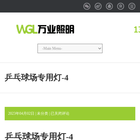
Weixin
Weibo
QQ
Baidu
Douba
乒乓球场专用灯-4
乒
2023年04月02日 | 未分类 |
已关闭评论
乓
球
场
乒乓球场专用灯-4
专