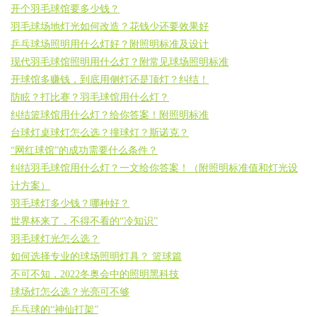
开个羽毛球馆要多少钱？
羽毛球场地灯光如何改造？花钱少还要效果好
乒乓球场照明用什么灯好？附照明标准及设计
现代羽毛球馆照明用什么灯？附常见球场照明标准
开球馆多赚钱，到底用侧灯还是顶灯？纠结！
防眩？打比赛？羽毛球馆用什么灯？
纠结篮球馆用什么灯？给你答案！附照明标准
台球灯桌球灯怎么选？撞球灯？斯诺克？
“网红球馆”的成功需要什么条件？
纠结羽毛球馆用什么灯？一文给你答案！（附照明标准值和灯光设
计方案）
羽毛球灯多少钱？哪种好？
世界杯来了，不得不看的“冷知识”
羽毛球灯光怎么选？
如何选择专业的球场照明灯具？ 篮球篇
不可不知，2022冬奥会中的照明黑科技
球场灯怎么选？光亮可不够
乒乓球的“神仙打架”