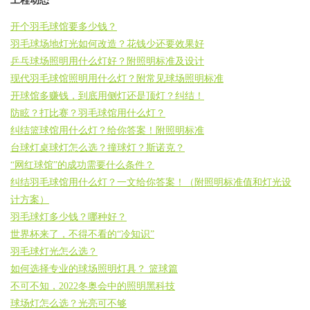
工程动态
开个羽毛球馆要多少钱？
羽毛球场地灯光如何改造？花钱少还要效果好
乒乓球场照明用什么灯好？附照明标准及设计
现代羽毛球馆照明用什么灯？附常见球场照明标准
开球馆多赚钱，到底用侧灯还是顶灯？纠结！
防眩？打比赛？羽毛球馆用什么灯？
纠结篮球馆用什么灯？给你答案！附照明标准
台球灯桌球灯怎么选？撞球灯？斯诺克？
“网红球馆”的成功需要什么条件？
纠结羽毛球馆用什么灯？一文给你答案！（附照明标准值和灯光设
计方案）
羽毛球灯多少钱？哪种好？
世界杯来了，不得不看的“冷知识”
羽毛球灯光怎么选？
如何选择专业的球场照明灯具？ 篮球篇
不可不知，2022冬奥会中的照明黑科技
球场灯怎么选？光亮可不够