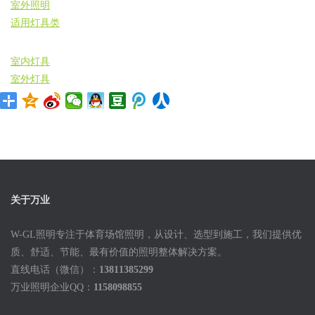
室外照明
适用灯具类
室内灯具
室外灯具
关于万业
W-GL照明专注于体育场馆照明，从设计、选型到施工，我们提供优
质、舒适、节能、最有价值的照明整体解决方案。
直线电话（微信）：
13811385299
万业照明企业QQ：
1158098855