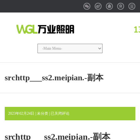
Weixin
Weibo
QQ
Baidu
Douba
srchttp___ss2.meipian.-副本
srchttp___ss2.meipian.-
2023年02月24日 | 未分类 |
已关闭评论
副
本
srchttp___ss2.meipian.-副本