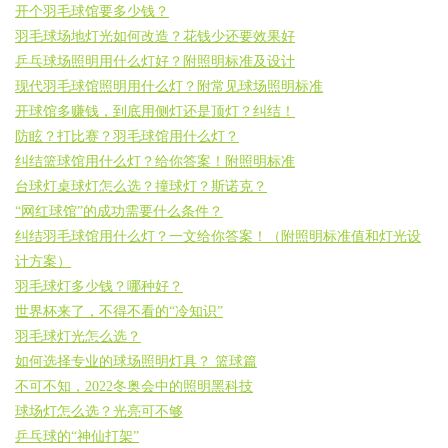
开个羽毛球馆要多少钱？
羽毛球场地灯光如何改造？花钱少还要效果好
乒乓球场照明用什么灯好？附照明标准及设计
现代羽毛球馆照明用什么灯？附常见球场照明标准
开球馆多赚钱，到底用侧灯还是顶灯？纠结！
防眩？打比赛？羽毛球馆用什么灯？
纠结篮球馆用什么灯？给你答案！附照明标准
台球灯桌球灯怎么选？撞球灯？斯诺克？
“网红球馆”的成功需要什么条件？
纠结羽毛球馆用什么灯？一文给你答案！（附照明标准值和灯光设
计方案）
羽毛球灯多少钱？哪种好？
世界杯来了，不得不看的“冷知识”
羽毛球灯光怎么选？
如何选择专业的球场照明灯具？ 篮球篇
不可不知，2022冬奥会中的照明黑科技
球场灯怎么选？光亮可不够
乒乓球的“神仙打架”