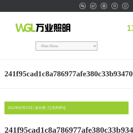
Weixin
Weibo
QQ
Baidu
Douba
241f95cad1c8a786977afe380c33b93470
241f95cad1c8a786977afe380c33b93470cf5073
2022年02月25日 | 未分类 |
已关闭评论
241f95cad1c8a786977afe380c33b934