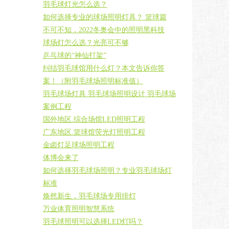
羽毛球灯光怎么选？
如何选择专业的球场照明灯具？ 篮球篇
不可不知，2022冬奥会中的照明黑科技
球场灯怎么选？光亮可不够
乒乓球的“神仙打架”
纠结羽毛球馆用什么灯？本文告诉你答
案！（附羽毛球场照明标准值）
羽毛球场灯具 羽毛球场照明设计 羽毛球场
案例工程
国外地区.综合场馆LED照明工程
广东地区.篮球馆荧光灯照明工程
金卤灯足球场照明工程
体博会来了
如何选择羽毛球场照明？专业羽毛球场灯
标准
焕然新生，羽毛球场专用排灯
万业体育照明智慧系统
羽毛球照明可以选择LED灯吗？