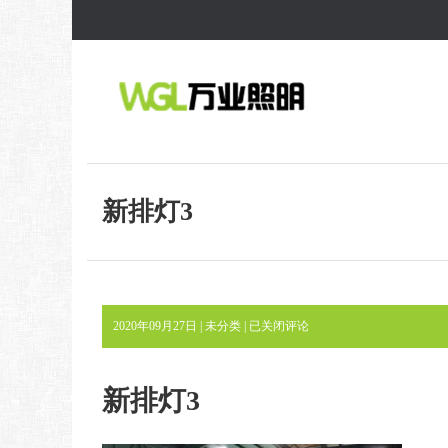
新排灯3
新
2020年09月27日 | 未分类 |
已关闭评论
排
灯
3
新排灯3