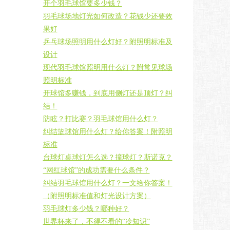
开个羽毛球馆要多少钱？
羽毛球场地灯光如何改造？花钱少还要效
果好
乒乓球场照明用什么灯好？附照明标准及
设计
现代羽毛球馆照明用什么灯？附常见球场
照明标准
开球馆多赚钱，到底用侧灯还是顶灯？纠
结！
防眩？打比赛？羽毛球馆用什么灯？
纠结篮球馆用什么灯？给你答案！附照明
标准
台球灯桌球灯怎么选？撞球灯？斯诺克？
“网红球馆”的成功需要什么条件？
纠结羽毛球馆用什么灯？一文给你答案！
（附照明标准值和灯光设计方案）
羽毛球灯多少钱？哪种好？
世界杯来了，不得不看的“冷知识”