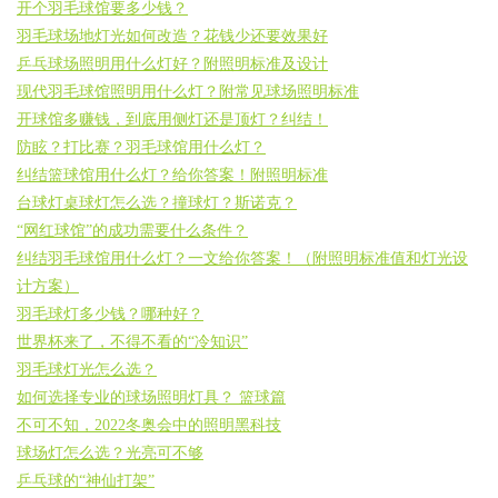
开个羽毛球馆要多少钱？
羽毛球场地灯光如何改造？花钱少还要效果好
乒乓球场照明用什么灯好？附照明标准及设计
现代羽毛球馆照明用什么灯？附常见球场照明标准
开球馆多赚钱，到底用侧灯还是顶灯？纠结！
防眩？打比赛？羽毛球馆用什么灯？
纠结篮球馆用什么灯？给你答案！附照明标准
台球灯桌球灯怎么选？撞球灯？斯诺克？
“网红球馆”的成功需要什么条件？
纠结羽毛球馆用什么灯？一文给你答案！（附照明标准值和灯光设
计方案）
羽毛球灯多少钱？哪种好？
世界杯来了，不得不看的“冷知识”
羽毛球灯光怎么选？
如何选择专业的球场照明灯具？ 篮球篇
不可不知，2022冬奥会中的照明黑科技
球场灯怎么选？光亮可不够
乒乓球的“神仙打架”