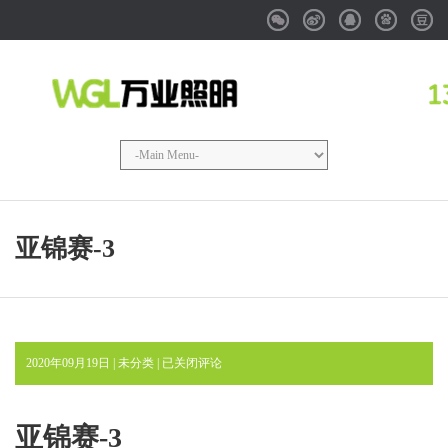
Weixin
Weibo
QQ
Baidu
Douba
亚锦赛-3
亚
2020年09月19日 | 未分类 |
已关闭评论
锦
赛-3
亚锦赛-3