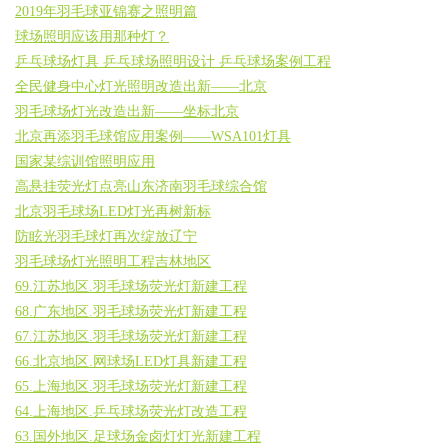
2019年羽毛球亚锦赛之照明篇
球场照明应该用那种灯？
乒乓球场灯具 乒乓球场照明设计 乒乓球场案例工程
全民健身中心灯光照明改造出新——北京
羽毛球场灯光改造出新——坐标北京
北京再添羽毛球馆应用案例——WSA101灯具
国家某综训馆照明应用
高悬挂荧光灯点亮山东济南羽毛球综合馆
北京羽毛球场LED灯光再树新标
防眩光羽毛球灯再次绽放辽宁
羽毛球场灯光照明工程吉林地区
69.江苏地区.羽毛球场荧光灯新建工程
68.广东地区.羽毛球场荧光灯新建工程
67.江苏地区.羽毛球场荧光灯新建工程
66.北京地区.网球场LED灯具新建工程
65.上海地区.羽毛球场荧光灯新建工程
64.上海地区.乒乓球场荧光灯改造工程
63.国外地区.足球场金卤灯灯光新建工程