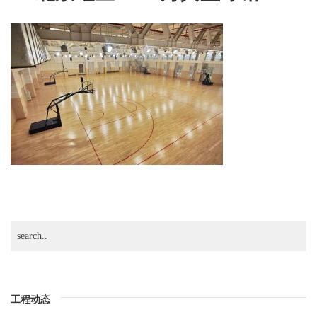
灯
具
篮
球
馆-1
工程动态