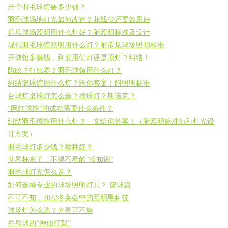
开个羽毛球馆要多少钱？
羽毛球场地灯光如何改造？花钱少还要效果好
乒乓球场照明用什么灯好？附照明标准及设计
现代羽毛球馆照明用什么灯？附常见球场照明标准
开球馆多赚钱，到底用侧灯还是顶灯？纠结！
防眩？打比赛？羽毛球馆用什么灯？
纠结篮球馆用什么灯？给你答案！附照明标准
台球灯桌球灯怎么选？撞球灯？斯诺克？
“网红球馆”的成功需要什么条件？
纠结羽毛球馆用什么灯？一文给你答案！（附照明标准值和灯光设
计方案）
羽毛球灯多少钱？哪种好？
世界杯来了，不得不看的“冷知识”
羽毛球灯光怎么选？
如何选择专业的球场照明灯具？ 篮球篇
不可不知，2022冬奥会中的照明黑科技
球场灯怎么选？光亮可不够
乒乓球的“神仙打架”