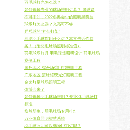
羽毛球灯光怎么选？
如何选择专业的球场照明灯具？ 篮球篇
不可不知，2022冬奥会中的照明黑科技
球场灯怎么选？光亮可不够
乒乓球的“神仙打架”
纠结羽毛球馆用什么灯？本文告诉你答
案！（附羽毛球场照明标准值）
羽毛球场灯具 羽毛球场照明设计 羽毛球场
案例工程
国外地区.综合场馆LED照明工程
广东地区.篮球馆荧光灯照明工程
金卤灯足球场照明工程
体博会来了
如何选择羽毛球场照明？专业羽毛球场灯
标准
焕然新生，羽毛球场专用排灯
万业体育照明智慧系统
羽毛球照明可以选择LED灯吗？