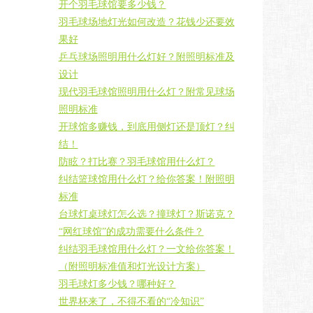
开个羽毛球馆要多少钱？
羽毛球场地灯光如何改造？花钱少还要效
果好
乒乓球场照明用什么灯好？附照明标准及
设计
现代羽毛球馆照明用什么灯？附常见球场
照明标准
开球馆多赚钱，到底用侧灯还是顶灯？纠
结！
防眩？打比赛？羽毛球馆用什么灯？
纠结篮球馆用什么灯？给你答案！附照明
标准
台球灯桌球灯怎么选？撞球灯？斯诺克？
“网红球馆”的成功需要什么条件？
纠结羽毛球馆用什么灯？一文给你答案！
（附照明标准值和灯光设计方案）
羽毛球灯多少钱？哪种好？
世界杯来了，不得不看的“冷知识”