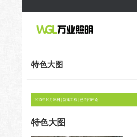
特色大图
特
2015年10月08日 |
新建工程
|
已关闭评论
色
大
图
特色大图