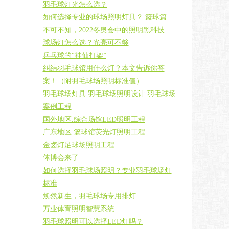
羽毛球灯光怎么选？
如何选择专业的球场照明灯具？ 篮球篇
不可不知，2022冬奥会中的照明黑科技
球场灯怎么选？光亮可不够
乒乓球的“神仙打架”
纠结羽毛球馆用什么灯？本文告诉你答
案！（附羽毛球场照明标准值）
羽毛球场灯具 羽毛球场照明设计 羽毛球场
案例工程
国外地区.综合场馆LED照明工程
广东地区.篮球馆荧光灯照明工程
金卤灯足球场照明工程
体博会来了
如何选择羽毛球场照明？专业羽毛球场灯
标准
焕然新生，羽毛球场专用排灯
万业体育照明智慧系统
羽毛球照明可以选择LED灯吗？