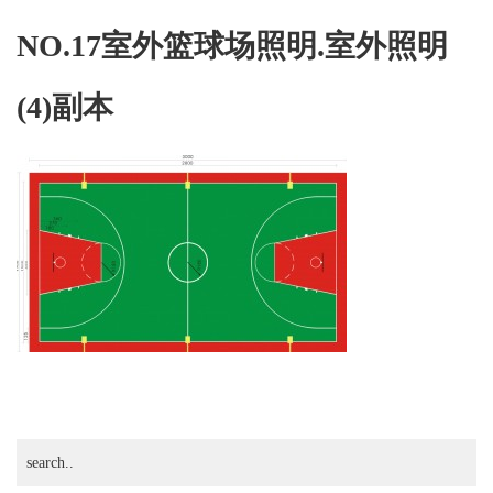
外
篮
NO.17室外篮球场照明.室外照明
球
场
(4)副本
照
明.
室
外
照
明
(4)
副
本