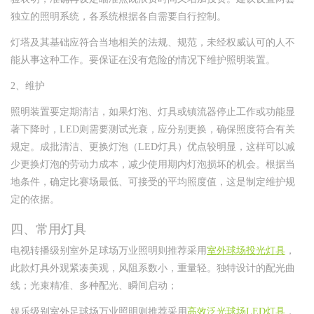
独立的照明系统，各系统根据各自需要自行控制。
灯塔及其基础应符合当地相关的法规、规范，未经权威认可的人不
能从事这种工作。要保证在没有危险的情况下维护照明装置。
2、维护
照明装置要定期清洁，如果灯泡、灯具或镇流器停止工作或功能显
著下降时，LED则需要测试光衰，应分别更换，确保照度符合有关
规定。成批清洁、更换灯泡（LED灯具）优点较明显，这样可以减
少更换灯泡的劳动力成本，减少使用期内灯泡损坏的机会。根据当
地条件，确定比赛场最低、可接受的平均照度值，这是制定维护规
定的依据。
四、常用灯具
电视转播级别室外足球场万业照明则推荐采用
室外球场投光灯具
，
此款灯具外观紧凑美观，风阻系数小，重量轻。独特设计的配光曲
线；光束精准、多种配光、瞬间启动；
娱乐级别室外足球场万业照明则推荐采用
高效泛光球场LED灯具
，