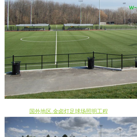
国外地区.金卤灯足球场照明工程