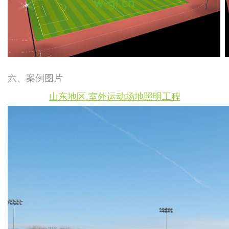
六、案例图片
山东地区.室外运动场地照明工程