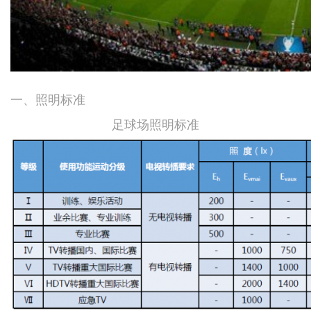
一、照明标准
足球场照明标准