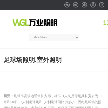
Weixin
Weibo
QQ
Baidu
Douba
足球场照明.室外照明
摘要：
足球比赛场地通常长方形，标准11人制足球场其长宽多为105
米和68米，7人制足球场和5人制足球同比例减小，因此足球场的照