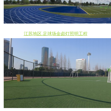
江苏地区.足球场金卤灯照明工程
MORE