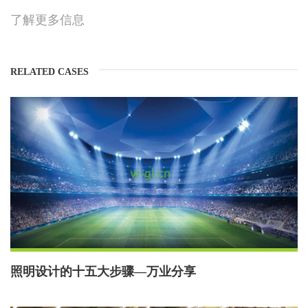
了解更多信息
RELATED CASES
MORE
照明设计的十五大步骤—万业分享