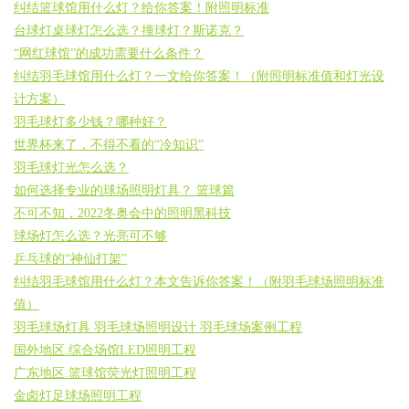
纠结篮球馆用什么灯？给你答案！附照明标准
台球灯桌球灯怎么选？撞球灯？斯诺克？
“网红球馆”的成功需要什么条件？
纠结羽毛球馆用什么灯？一文给你答案！（附照明标准值和灯光设
计方案）
羽毛球灯多少钱？哪种好？
世界杯来了，不得不看的“冷知识”
羽毛球灯光怎么选？
如何选择专业的球场照明灯具？ 篮球篇
不可不知，2022冬奥会中的照明黑科技
球场灯怎么选？光亮可不够
乒乓球的“神仙打架”
纠结羽毛球馆用什么灯？本文告诉你答案！（附羽毛球场照明标准
值）
羽毛球场灯具 羽毛球场照明设计 羽毛球场案例工程
国外地区.综合场馆LED照明工程
广东地区.篮球馆荧光灯照明工程
金卤灯足球场照明工程