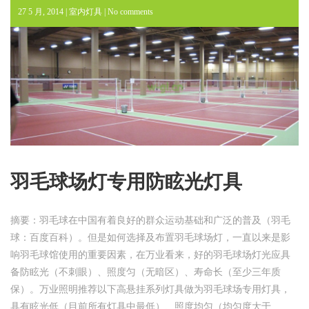
27 5 月, 2014 |
室内灯具
|
No comments
羽毛球场灯专用防眩光灯具
摘要：羽毛球在中国有着良好的群众运动基础和广泛的普及（羽毛
球：百度百科）。但是如何选择及布置羽毛球场灯，一直以来是影
响羽毛球馆使用的重要因素，在万业看来，好的羽毛球场灯光应具
备防眩光（不刺眼）、照度匀（无暗区）、寿命长（至少三年质
保）。万业照明推荐以下高悬挂系列灯具做为羽毛球场专用灯具，
具有眩光低（目前所有灯具中最低）、照度均匀（均匀度大于