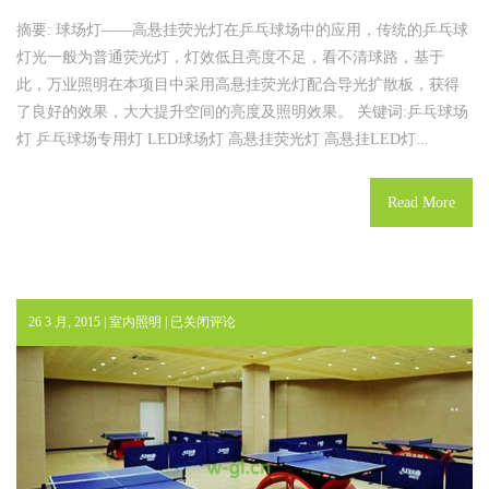
摘要: 球场灯——高悬挂荧光灯在乒乓球场中的应用，传统的乒乓球
灯光一般为普通荧光灯，灯效低且亮度不足，看不清球路，基于
此，万业照明在本项目中采用高悬挂荧光灯配合导光扩散板，获得
了良好的效果，大大提升空间的亮度及照明效果。 关键词:乒乓球场
灯 乒乓球场专用灯 LED球场灯 高悬挂荧光灯 高悬挂LED灯...
Read More
乒
26 3 月, 2015 |
室内照明
|
已关闭评论
乓
球
场
馆
照
明.
室