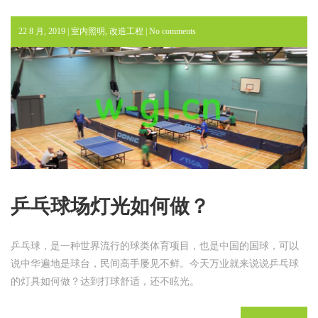
22 8 月, 2019 |
室内照明
,
改造工程
|
No comments
乒乓球场灯光如何做？
乒乓球，是一种世界流行的球类体育项目，也是中国的国球，可以
说中华遍地是球台，民间高手屡见不鲜。今天万业就来说说乒乓球
的灯具如何做？达到打球舒适，还不眩光。